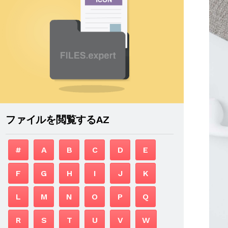
ファイルを閲覧するAZ
#
A
B
C
D
E
F
G
H
I
J
K
L
M
N
O
P
Q
R
S
T
U
V
W