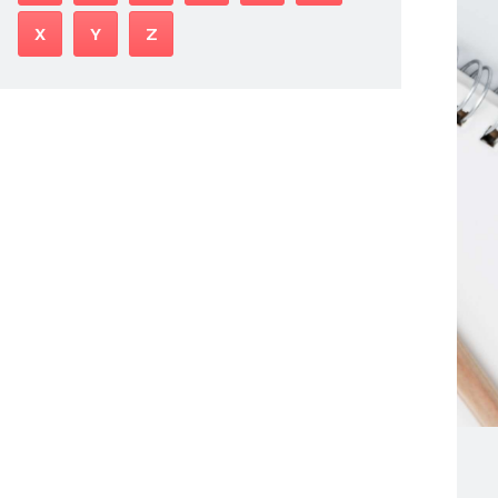
X
Y
Z