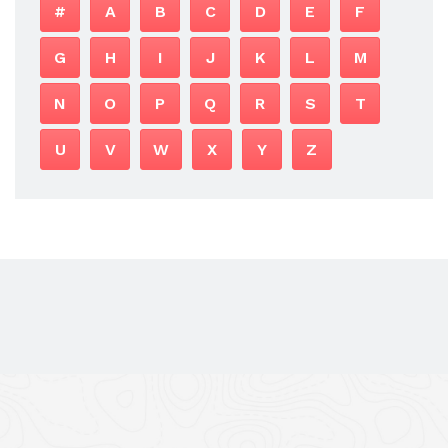
#
A
B
C
D
E
F
G
H
I
J
K
L
M
N
O
P
Q
R
S
T
U
V
W
X
Y
Z