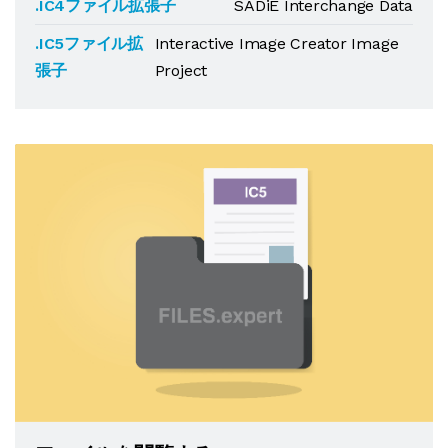
.IC4ファイル拡張子
SADiE Interchange Data
.IC5ファイル拡
Interactive Image Creator Image
張子
Project