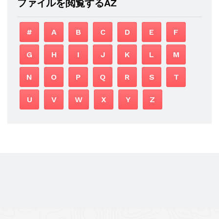
ファイルを閲覧するAZ
#
A
B
C
D
E
F
G
H
I
J
K
L
M
N
O
P
Q
R
S
T
U
V
W
X
Y
Z