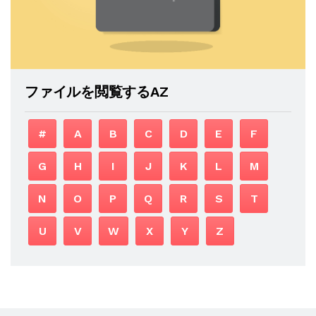
ファイルを閲覧するAZ
#
A
B
C
D
E
F
G
H
I
J
K
L
M
N
O
P
Q
R
S
T
U
V
W
X
Y
Z