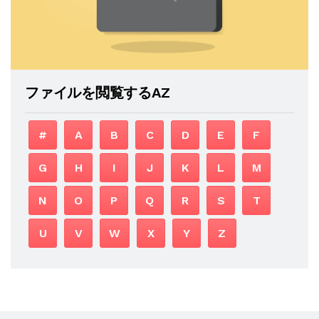
ファイルを閲覧するAZ
#
A
B
C
D
E
F
G
H
I
J
K
L
M
N
O
P
Q
R
S
T
U
V
W
X
Y
Z