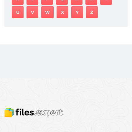
U
V
W
X
Y
Z