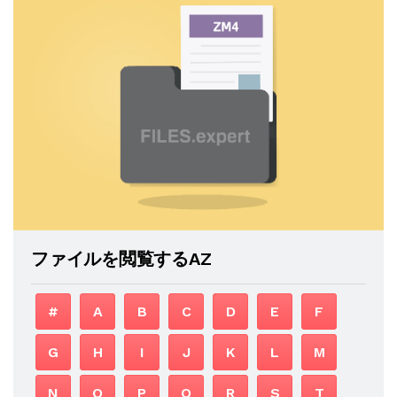
ファイルを閲覧するAZ
#
A
B
C
D
E
F
G
H
I
J
K
L
M
N
O
P
Q
R
S
T