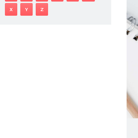
X
Y
Z