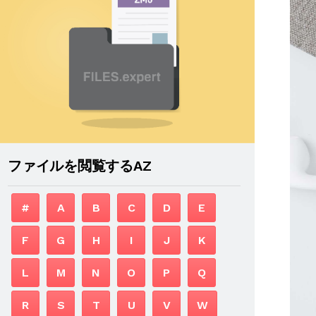
ファイルを閲覧するAZ
#
A
B
C
D
E
F
G
H
I
J
K
L
M
N
O
P
Q
R
S
T
U
V
W