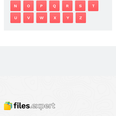
N
O
P
Q
R
S
T
U
V
W
X
Y
Z