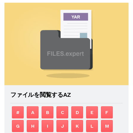
ファイルを閲覧するAZ
#
A
B
C
D
E
F
G
H
I
J
K
L
M