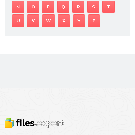
N
O
P
Q
R
S
T
U
V
W
X
Y
Z