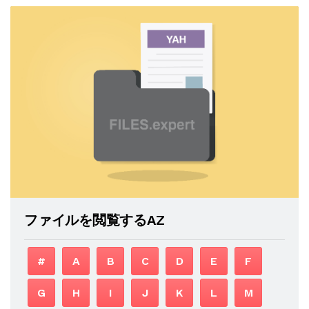
ファイルを閲覧するAZ
#
A
B
C
D
E
F
G
H
I
J
K
L
M