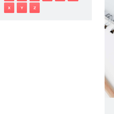
X
Y
Z