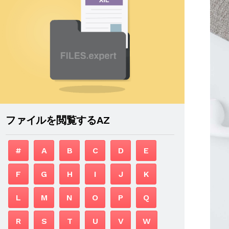
ファイルを閲覧するAZ
#
A
B
C
D
E
F
G
H
I
J
K
L
M
N
O
P
Q
R
S
T
U
V
W