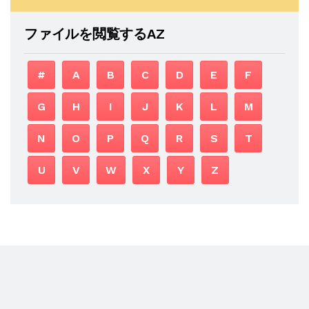
ファイルを閲覧するAZ
#
A
B
C
D
E
F
G
H
I
J
K
L
M
N
O
P
Q
R
S
T
U
V
W
X
Y
Z