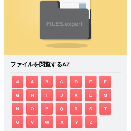
ファイルを閲覧するAZ
#
A
B
C
D
E
F
G
H
I
J
K
L
M
N
O
P
Q
R
S
T
U
V
W
X
Y
Z