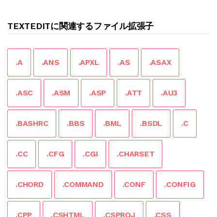
TEXTEDITに関連するファイル拡張子
.A
.ANS
.APXL
.AS
.ASAX
.ASC
.ASM
.ASP
.ATT
.AU3
.BASHRC
.BBS
.BML
.BSDL
.C
.CC
.CFG
.CGI
.CHARSET
.CHORD
.COMMAND
.CONF
.CONFIG
.CPP
.CSHTML
.CSPROJ
.CSS