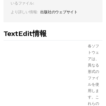
いるファイル:
より詳しい情報:
出版社のウェブサイト
TextEdit情報
各ソフ
トウェ
アは、
異なる
形式の
ファイ
ルを使
用しま
す。こ
れらの