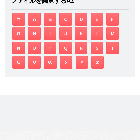
ファイルを閲覧するAZ
#
A
B
C
D
E
F
G
H
I
J
K
L
M
N
O
P
Q
R
S
T
U
V
W
X
Y
Z