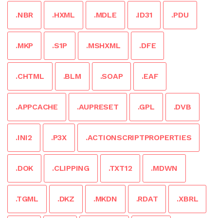
.NBR
.HXML
.MDLE
.ID31
.PDU
.MKP
.S1P
.MSHXML
.DFE
.CHTML
.BLM
.SOAP
.EAF
.APPCACHE
.AUPRESET
.GPL
.DVB
.INI2
.P3X
.ACTIONSCRIPTPROPERTIES
.DOK
.CLIPPING
.TXT12
.MDWN
.TGML
.DKZ
.MKDN
.RDAT
.XBRL