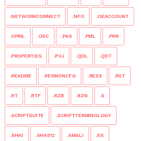
.NETWORKCONNECT
.NFO
.OEACCOUNT
.OPML
.OSC
.PAS
.PML
.PRN
.PROPERTIES
.PVJ
.QDL
.QDT
.README
.RESMONCFG
.RESX
.RST
.RT
.RTF
.RZB
.RZN
.S
.SCRIPTSUITE
.SCRIPTTERMINOLOGY
.SHA1
.SHA512
.SMALI
.SS