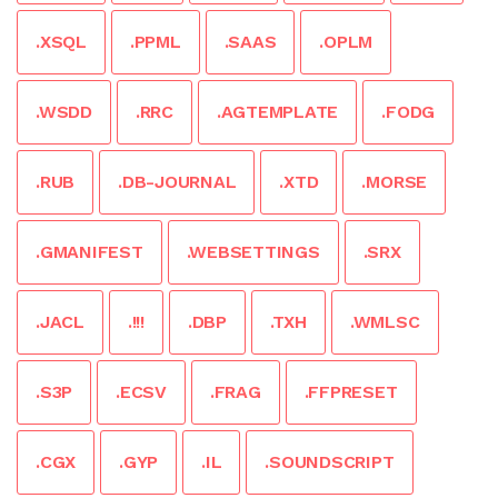
.XSQL
.PPML
.SAAS
.OPLM
.WSDD
.RRC
.AGTEMPLATE
.FODG
.RUB
.DB-JOURNAL
.XTD
.MORSE
.GMANIFEST
.WEBSETTINGS
.SRX
.JACL
.!!!
.DBP
.TXH
.WMLSC
.S3P
.ECSV
.FRAG
.FFPRESET
.CGX
.GYP
.IL
.SOUNDSCRIPT