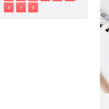
X
Y
Z