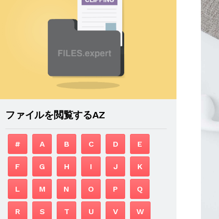
ファイルを閲覧するAZ
#
A
B
C
D
E
F
G
H
I
J
K
L
M
N
O
P
Q
R
S
T
U
V
W