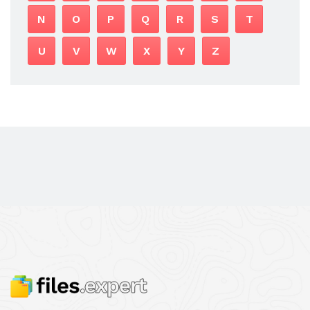
N
O
P
Q
R
S
T
U
V
W
X
Y
Z