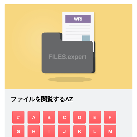
ファイルを閲覧するAZ
#
A
B
C
D
E
F
G
H
I
J
K
L
M