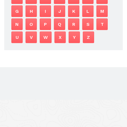
G
H
I
J
K
L
M
N
O
P
Q
R
S
T
U
V
W
X
Y
Z