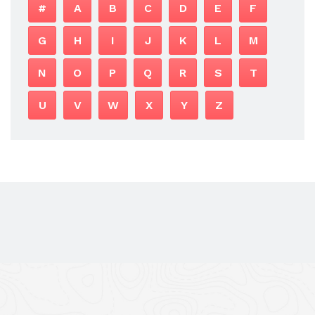
#
A
B
C
D
E
F
G
H
I
J
K
L
M
N
O
P
Q
R
S
T
U
V
W
X
Y
Z