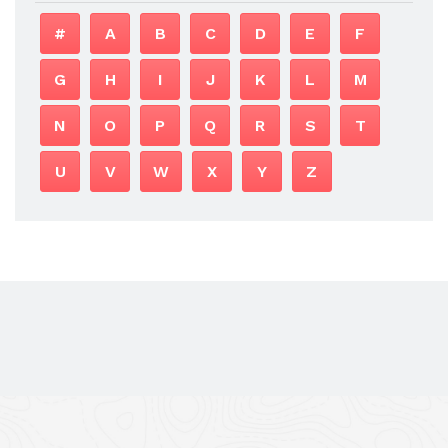
#
A
B
C
D
E
F
G
H
I
J
K
L
M
N
O
P
Q
R
S
T
U
V
W
X
Y
Z