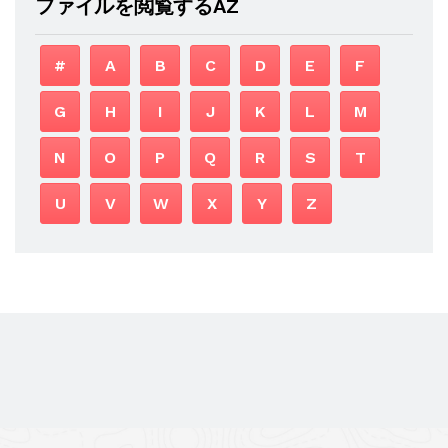
ファイルを閲覧するAZ
#
A
B
C
D
E
F
G
H
I
J
K
L
M
N
O
P
Q
R
S
T
U
V
W
X
Y
Z