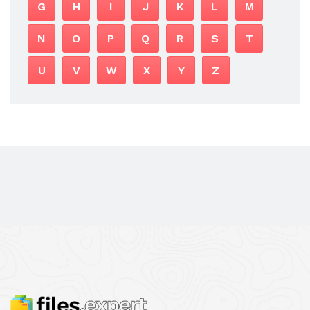
G
H
I
J
K
L
M
N
O
P
Q
R
S
T
U
V
W
X
Y
Z