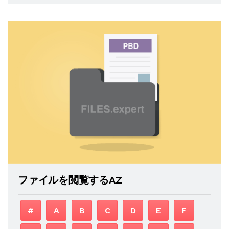
ファイルを閲覧するAZ
#
A
B
C
D
E
F