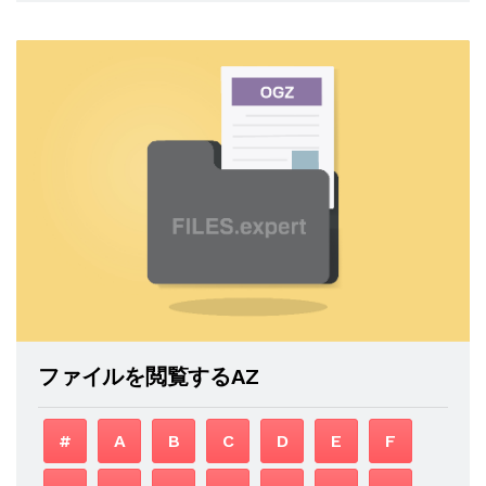
ファイルを閲覧するAZ
#
A
B
C
D
E
F