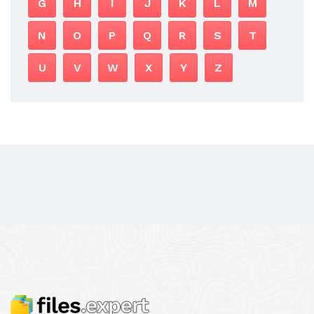
G
H
I
J
K
L
M
N
O
P
Q
R
S
T
U
V
W
X
Y
Z