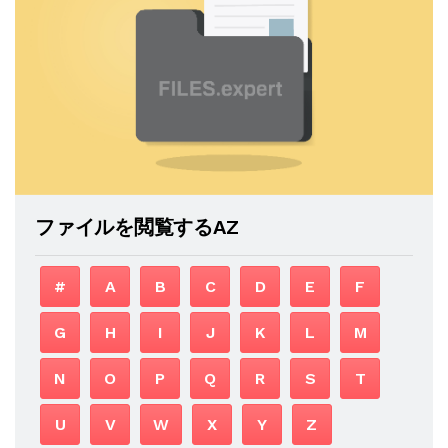
ファイルを閲覧するAZ
#
A
B
C
D
E
F
G
H
I
J
K
L
M
N
O
P
Q
R
S
T
U
V
W
X
Y
Z