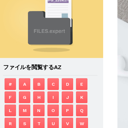
ファイルを閲覧するAZ
#
A
B
C
D
E
F
G
H
I
J
K
L
M
N
O
P
Q
R
S
T
U
V
W