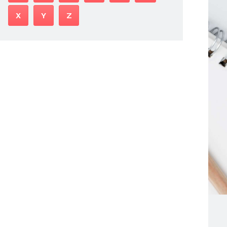
X
Y
Z