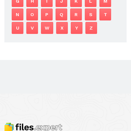
G
H
I
J
K
L
M
N
O
P
Q
R
S
T
U
V
W
X
Y
Z