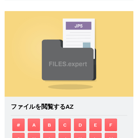
ファイルを閲覧するAZ
#
A
B
C
D
E
F