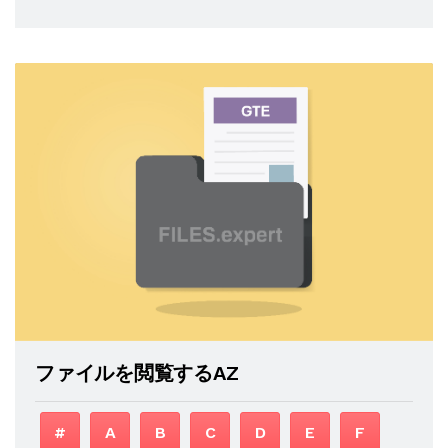
ファイルを閲覧するAZ
#
A
B
C
D
E
F