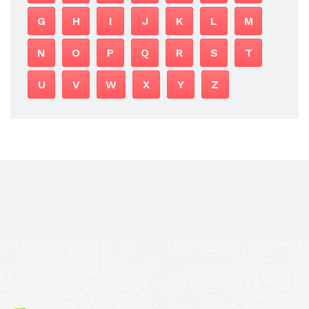
G
H
I
J
K
L
M
N
O
P
Q
R
S
T
U
V
W
X
Y
Z