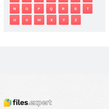
N
O
P
Q
R
S
T
U
V
W
X
Y
Z