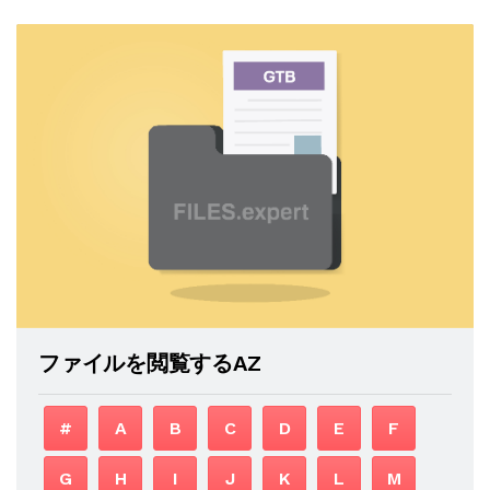
ファイルを閲覧するAZ
#
A
B
C
D
E
F
G
H
I
J
K
L
M