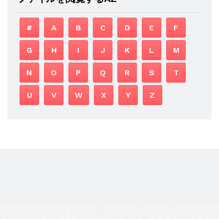
#
A
B
C
D
E
F
G
H
I
J
K
L
M
N
O
P
Q
R
S
T
U
V
W
X
Y
Z