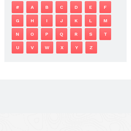
#
A
B
C
D
E
F
G
H
I
J
K
L
M
N
O
P
Q
R
S
T
U
V
W
X
Y
Z