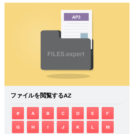
ファイルを閲覧するAZ
#
A
B
C
D
E
F
G
H
I
J
K
L
M