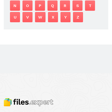
N
O
P
Q
R
S
T
U
V
W
X
Y
Z