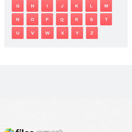
G
H
I
J
K
L
M
N
O
P
Q
R
S
T
U
V
W
X
Y
Z