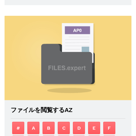
ファイルを閲覧するAZ
#
A
B
C
D
E
F