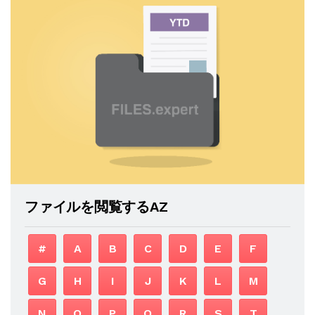
ファイルを閲覧するAZ
#
A
B
C
D
E
F
G
H
I
J
K
L
M
N
O
P
Q
R
S
T