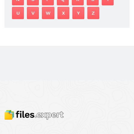
U
V
W
X
Y
Z