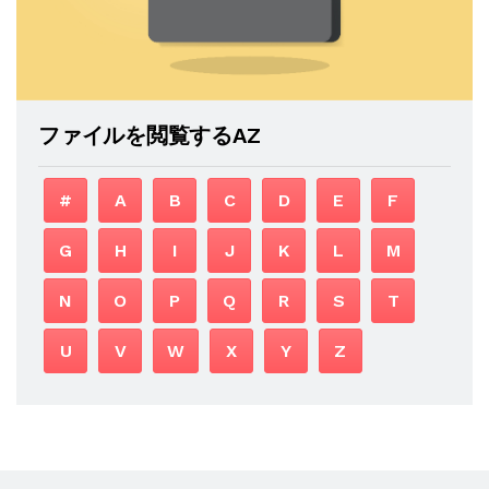
ファイルを閲覧するAZ
#
A
B
C
D
E
F
G
H
I
J
K
L
M
N
O
P
Q
R
S
T
U
V
W
X
Y
Z