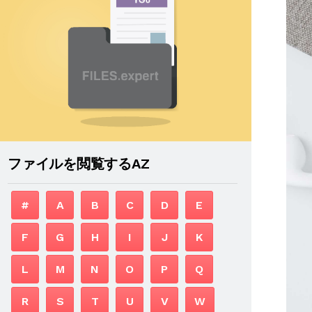
ファイルを閲覧するAZ
#
A
B
C
D
E
F
G
H
I
J
K
L
M
N
O
P
Q
R
S
T
U
V
W