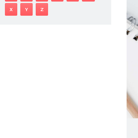
X
Y
Z