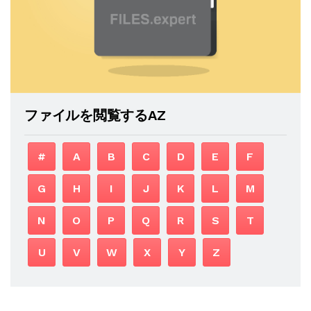
ファイルを閲覧するAZ
#
A
B
C
D
E
F
G
H
I
J
K
L
M
N
O
P
Q
R
S
T
U
V
W
X
Y
Z