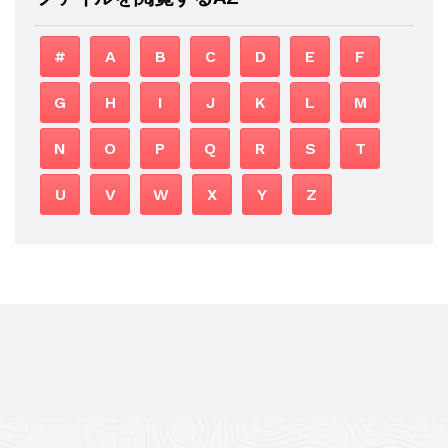
#
A
B
C
D
E
F
G
H
I
J
K
L
M
N
O
P
Q
R
S
T
U
V
W
X
Y
Z