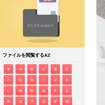
ファイルを閲覧するAZ
#
A
B
C
D
E
F
G
H
I
J
K
L
M
N
O
P
Q
R
S
T
U
V
W