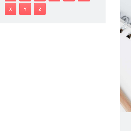
X
Y
Z