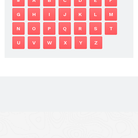
#
A
B
C
D
E
F
G
H
I
J
K
L
M
N
O
P
Q
R
S
T
U
V
W
X
Y
Z