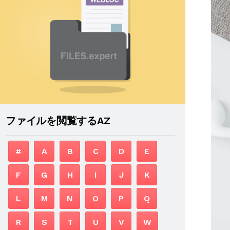
ファイルを閲覧するAZ
#
A
B
C
D
E
F
G
H
I
J
K
L
M
N
O
P
Q
R
S
T
U
V
W