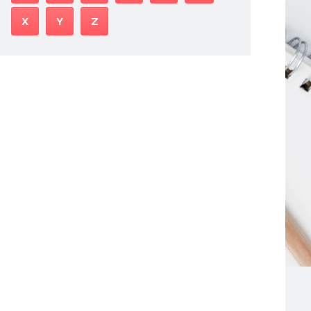
X
Y
Z