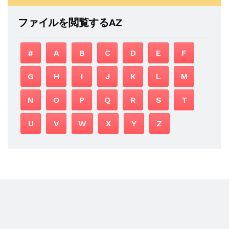
ファイルを閲覧するAZ
#
A
B
C
D
E
F
G
H
I
J
K
L
M
N
O
P
Q
R
S
T
U
V
W
X
Y
Z