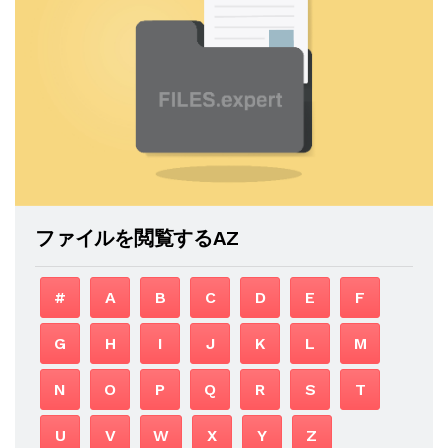
ファイルを閲覧するAZ
#
A
B
C
D
E
F
G
H
I
J
K
L
M
N
O
P
Q
R
S
T
U
V
W
X
Y
Z