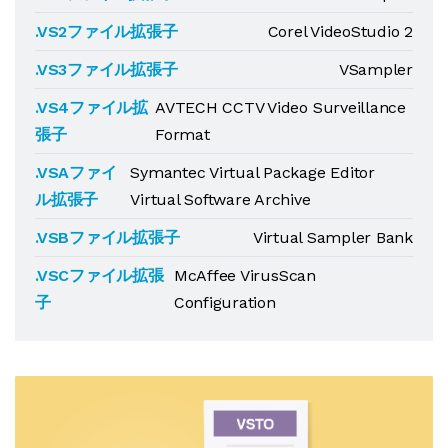
.VS2ファイル拡張子
Corel VideoStudio 2
.VS3ファイル拡張子
VSampler
.VS4ファイル拡
AVTECH CCTV Video Surveillance
張子
Format
.VSAファイ
Symantec Virtual Package Editor
ル拡張子
Virtual Software Archive
.VSBファイル拡張子
Virtual Sampler Bank
.VSCファイル拡張
McAffee VirusScan
子
Configuration