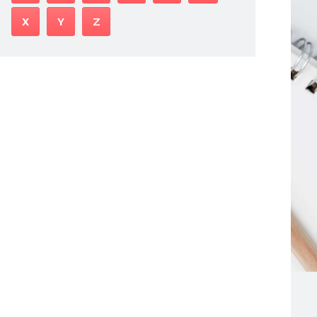
X
Y
Z