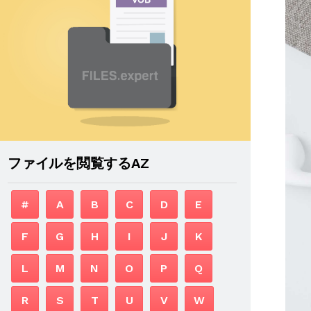
ファイルを閲覧するAZ
#
A
B
C
D
E
F
G
H
I
J
K
L
M
N
O
P
Q
R
S
T
U
V
W