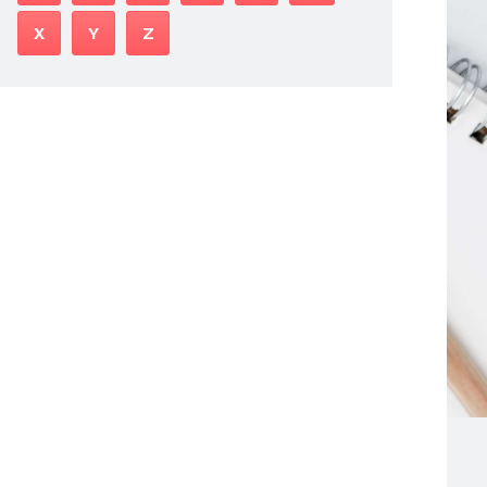
X
Y
Z