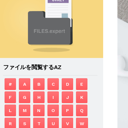
ファイルを閲覧するAZ
#
A
B
C
D
E
F
G
H
I
J
K
L
M
N
O
P
Q
R
S
T
U
V
W