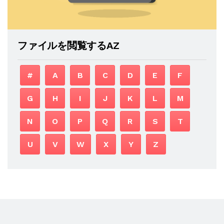
ファイルを閲覧するAZ
#
A
B
C
D
E
F
G
H
I
J
K
L
M
N
O
P
Q
R
S
T
U
V
W
X
Y
Z