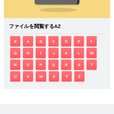
ファイルを閲覧するAZ
#
A
B
C
D
E
F
G
H
I
J
K
L
M
N
O
P
Q
R
S
T
U
V
W
X
Y
Z