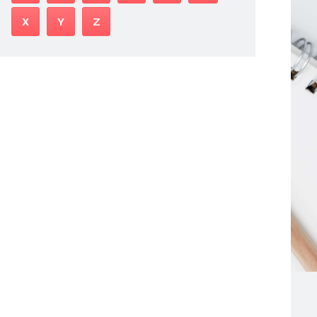
X
Y
Z