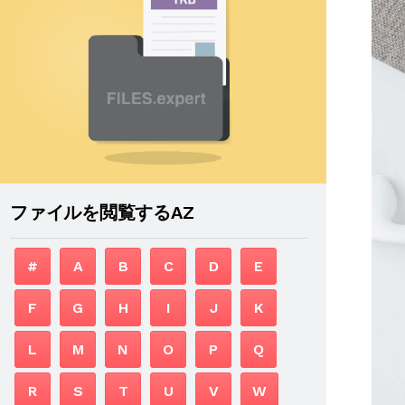
ファイルを閲覧するAZ
#
A
B
C
D
E
F
G
H
I
J
K
L
M
N
O
P
Q
R
S
T
U
V
W