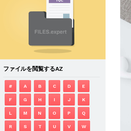
ファイルを閲覧するAZ
#
A
B
C
D
E
F
G
H
I
J
K
L
M
N
O
P
Q
R
S
T
U
V
W