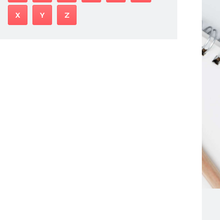
X
Y
Z