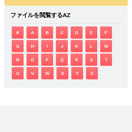
ファイルを閲覧するAZ
#
A
B
C
D
E
F
G
H
I
J
K
L
M
N
O
P
Q
R
S
T
U
V
W
X
Y
Z