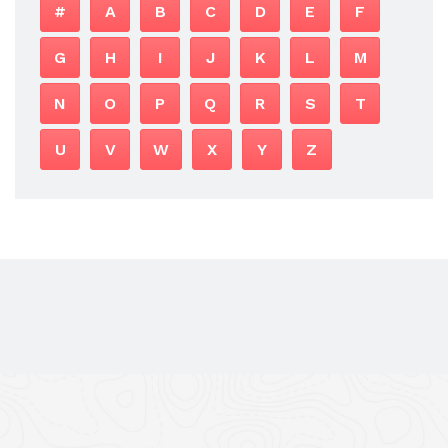
#
A
B
C
D
E
F
G
H
I
J
K
L
M
N
O
P
Q
R
S
T
U
V
W
X
Y
Z