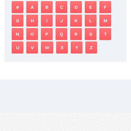
#
A
B
C
D
E
F
G
H
I
J
K
L
M
N
O
P
Q
R
S
T
U
V
W
X
Y
Z