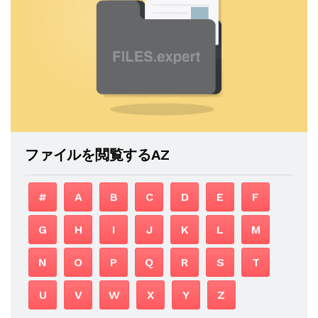
ファイルを閲覧するAZ
#
A
B
C
D
E
F
G
H
I
J
K
L
M
N
O
P
Q
R
S
T
U
V
W
X
Y
Z